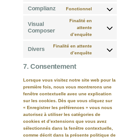
service
Complianz
Fonctionnel
linkedin
Consent
to
Finalité en
Visual
service
attente
Composer
Consent
complianz
d’enquête
to
service
Finalité en attente
Divers
visual-
d’enquête
Consent
composer
to
7. Consentement
service
divers
Lorsque vous visitez notre site web pour la
première fois, nous vous montrerons une
fenêtre contextuelle avec une explication
sur les cookies. Dès que vous cliquez sur
« Enregistrer les préférences » vous nous
autorisez à utiliser les catégories de
cookies et d’extensions que vous avez
sélectionnés dans la fenêtre contextuelle,
comme décrit dans la présente politique de