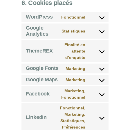
6. Cookies placés
WordPress
Fonctionnel
Consent
to
Google
Statistiques
service
Analytics
Consent
wordpress
to
Finalité en
service
ThemeREX
attente
google-
Consent
d’enquête
analytics
to
service
Google Fonts
Marketing
Consent
themerex
to
Google Maps
Marketing
Consent
service
to
Marketing,
google-
Facebook
service
Fonctionnel
fonts
Consent
google-
to
Fonctionnel,
maps
service
Marketing,
facebook
LinkedIn
Statistiques,
Consent
Préférences
to