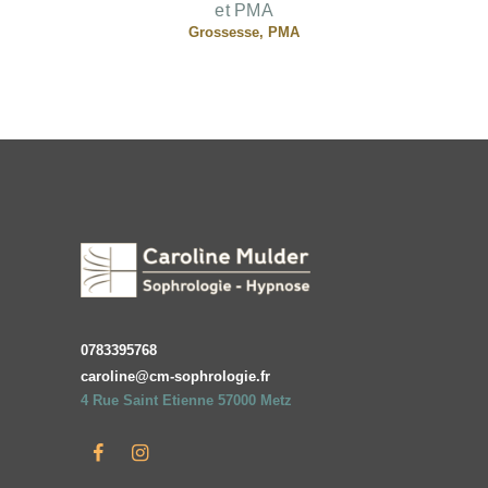
et PMA
Grossesse, PMA
0783395768
caroline@cm-sophrologie.fr
4 Rue Saint Etienne 57000 Metz