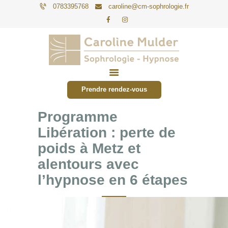
0783395768
caroline@cm-sophrologie.fr
PARTICULIERS
ENTREPRISES
Prendre rendez-vous
TARIFS
Programme
ACTUALITÉS
Libération : perte de
CONTACT
poids à Metz et
alentours avec
l’hypnose en 6 étapes