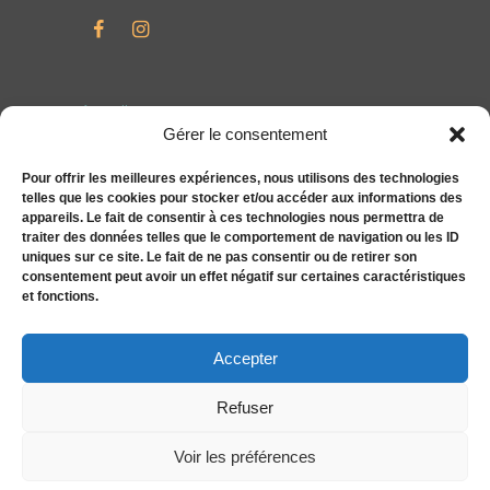
Accueil
Gérer le consentement
Particuliers
Entreprises
Pour offrir les meilleures expériences, nous utilisons des technologies
telles que les cookies pour stocker et/ou accéder aux informations des
Compléments alimentaires bien-être S&You
appareils. Le fait de consentir à ces technologies nous permettra de
Actualités
traiter des données telles que le comportement de navigation ou les ID
uniques sur ce site. Le fait de ne pas consentir ou de retirer son
Tarifs
consentement peut avoir un effet négatif sur certaines caractéristiques
Contact
et fonctions.
Politique de cookies (UE)
Accepter
Refuser
Voir les préférences
Caroline Mulder© 2026. Tous droits réservés.