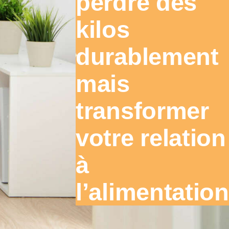
perdre des
kilos
durablement
mais
transformer
votre relation
à
l’alimentation