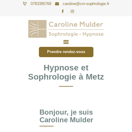
0783395768
caroline@cm-sophrologie.fr
PARTICULIERS
ENTREPRISES
Prendre rendez-vous
TARIFS
Hypnose et
ACTUALITÉS
Sophrologie à Metz
CONTACT
Bonjour, je suis
Caroline Mulder