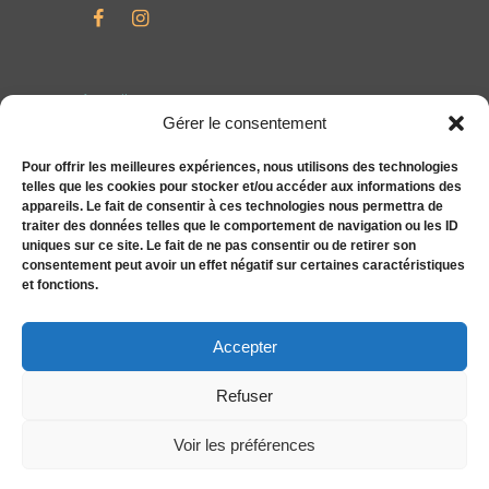
Accueil
Gérer le consentement
Particuliers
Entreprises
Pour offrir les meilleures expériences, nous utilisons des technologies
telles que les cookies pour stocker et/ou accéder aux informations des
Compléments alimentaires bien-être S&You
appareils. Le fait de consentir à ces technologies nous permettra de
Actualités
traiter des données telles que le comportement de navigation ou les ID
uniques sur ce site. Le fait de ne pas consentir ou de retirer son
Tarifs
consentement peut avoir un effet négatif sur certaines caractéristiques
Contact
et fonctions.
Politique de cookies (UE)
Accepter
Refuser
Voir les préférences
Caroline Mulder© 2026. Tous droits réservés.