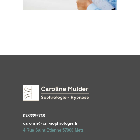
0783395768
caroline@cm-sophrologie.fr
4 Rue Saint Etienne 57000 Metz