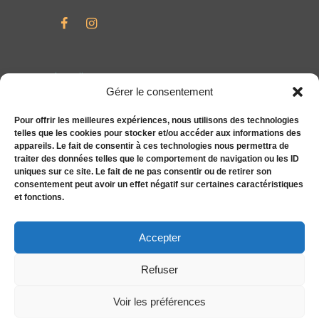
Accueil
Gérer le consentement
Particuliers
Entreprises
Pour offrir les meilleures expériences, nous utilisons des technologies
telles que les cookies pour stocker et/ou accéder aux informations des
Compléments alimentaires bien-être S&You
appareils. Le fait de consentir à ces technologies nous permettra de
Actualités
traiter des données telles que le comportement de navigation ou les ID
uniques sur ce site. Le fait de ne pas consentir ou de retirer son
Tarifs
consentement peut avoir un effet négatif sur certaines caractéristiques
Contact
et fonctions.
Politique de cookies (UE)
Accepter
Refuser
Voir les préférences
Caroline Mulder© 2026. Tous droits réservés.