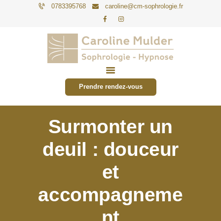
0783395768
caroline@cm-sophrologie.fr
PARTICULIERS
ENTREPRISES
Prendre rendez-vous
TARIFS
ACTUALITÉS
Surmonter un
CONTACT
deuil : douceur
et
accompagneme
nt