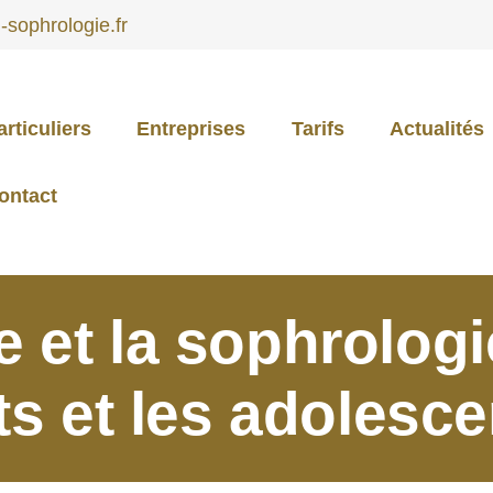
sophrologie.fr
articuliers
Entreprises
Tarifs
Actualités
PARTICULIERS
ontact
ENTREPRISES
 et la sophrologi
TARIFS
ts et les adolesc
ACTUALITÉS
CONTACT