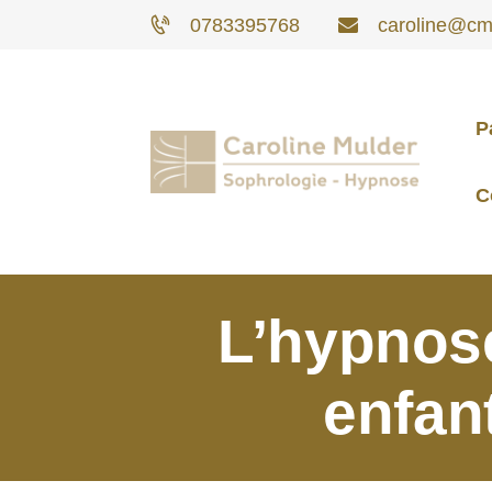
0783395768
caroline@cm-
P
C
L’hypnose
enfan