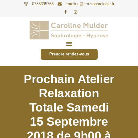
0783395768
caroline@cm-sophrologie.fr
PARTICULIERS
ENTREPRISES
Prendre rendez-vous
TARIFS
ACTUALITÉS
Prochain Atelier
CONTACT
Relaxation
Totale Samedi
15 Septembre
2018 de 9h00 à