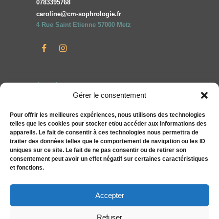
0783395768
caroline@cm-sophrologie.fr
4 Rue Saint Etienne 57000 Metz
Accueil
Gérer le consentement
Particuliers
Entreprises
Pour offrir les meilleures expériences, nous utilisons des technologies
telles que les cookies pour stocker et/ou accéder aux informations des
Compléments alimentaires bien-être S&You
appareils. Le fait de consentir à ces technologies nous permettra de
Actualités
traiter des données telles que le comportement de navigation ou les ID
uniques sur ce site. Le fait de ne pas consentir ou de retirer son
Tarifs
consentement peut avoir un effet négatif sur certaines caractéristiques
Contact
et fonctions.
Politique de cookies (UE)
Accepter
Refuser