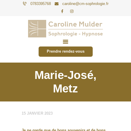
0783395768
caroline@cm-sophrologie.fr
PARTICULIERS
ENTREPRISES
Prendre rendez-vous
TARIFS
ACTUALITÉS
Marie-José,
CONTACT
Metz
15 JANVIER 2023
Je ne garde que de bons souvenirs et de bons