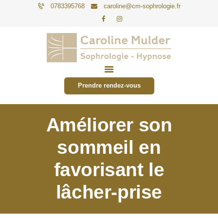
0783395768
caroline@cm-sophrologie.fr
PARTICULIERS
ENTREPRISES
Prendre rendez-vous
TARIFS
ACTUALITÉS
Améliorer son
CONTACT
sommeil en
favorisant le
lâcher-prise