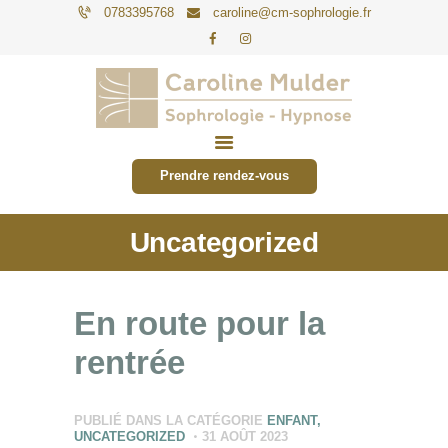
0783395768
caroline@cm-sophrologie.fr
PARTICULIERS
ENTREPRISES
Prendre rendez-vous
TARIFS
Uncategorized
ACTUALITÉS
CONTACT
En route pour la
rentrée
PUBLIÉ DANS LA CATÉGORIE
ENFANT
,
UNCATEGORIZED
31 AOÛT 2023