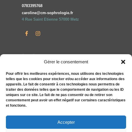
0783395768
caroline@cm-sophrologie.fr
4 Rue Saint Etienne 57000 Metz
Accueil
Gérer le consentement
Particuliers
Entreprises
Pour offrir les meilleures expériences, nous utilisons des technologies
telles que les cookies pour stocker et/ou accéder aux informations des
Compléments alimentaires bien-être S&You
appareils. Le fait de consentir à ces technologies nous permettra de
Actualités
traiter des données telles que le comportement de navigation ou les ID
uniques sur ce site. Le fait de ne pas consentir ou de retirer son
Tarifs
consentement peut avoir un effet négatif sur certaines caractéristiques
Contact
et fonctions.
Politique de cookies (UE)
Accepter