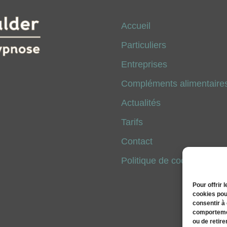
Accueil
Particuliers
Entreprises
Compléments alimentaires
Actualités
Tarifs
Contact
Politique de cookies (UE)
Pour offrir 
cookies pou
consentir à
comportemen
ou de retire