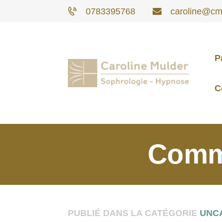
0783395768
caroline@cm-
P
C
Commu
PUBLIÉ DANS LA CATÉGORIE
UNC