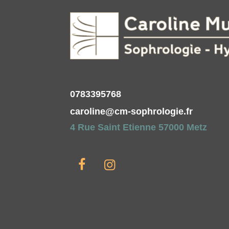
0783395768
caroline@cm-sophrologie.fr
4 Rue Saint Etienne 57000 Metz