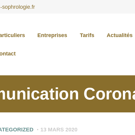
sophrologie.fr
articuliers
Entreprises
Tarifs
Actualités
PARTICULIERS
ontact
ENTREPRISES
nication Coron
TARIFS
ACTUALITÉS
ATEGORIZED
13 MARS 2020
CONTACT