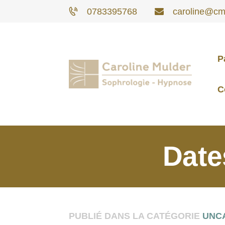
0783395768
caroline@cm-
P
C
Date
PUBLIÉ DANS LA CATÉGORIE
UNC