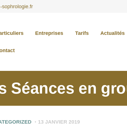
sophrologie.fr
articuliers
Entreprises
Tarifs
Actualités
PARTICULIERS
ontact
ENTREPRISES
s Séances en gr
TARIFS
ACTUALITÉS
ATEGORIZED
13 JANVIER 2019
CONTACT