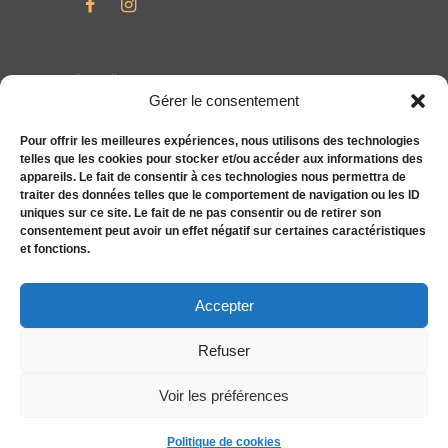
Accueil
Gérer le consentement
Particuliers
Entreprises
Pour offrir les meilleures expériences, nous utilisons des technologies
telles que les cookies pour stocker et/ou accéder aux informations des
Compléments alimentaires bien-être S&You
appareils. Le fait de consentir à ces technologies nous permettra de
Actualités
traiter des données telles que le comportement de navigation ou les ID
uniques sur ce site. Le fait de ne pas consentir ou de retirer son
Tarifs
consentement peut avoir un effet négatif sur certaines caractéristiques
Contact
et fonctions.
Politique de cookies (UE)
Accepter
Refuser
Voir les préférences
Caroline Mulder© 2026. Tous droits réservés.
Politique de cookies