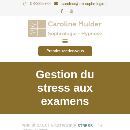
0783395768
caroline@cm-sophrologie.fr
PARTICULIERS
ENTREPRISES
Prendre rendez-vous
TARIFS
ACTUALITÉS
Gestion du
CONTACT
stress aux
examens
PUBLIÉ DANS LA CATÉGORIE
STRESS
14