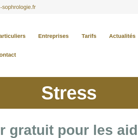
sophrologie.fr
articuliers
Entreprises
Tarifs
Actualités
PARTICULIERS
ontact
ENTREPRISES
Stress
TARIFS
ACTUALITÉS
r gratuit pour les ai
CONTACT