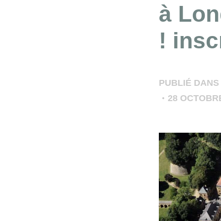
à Lon
! ins
PUBLIÉ DANS
28 OCTOBRE