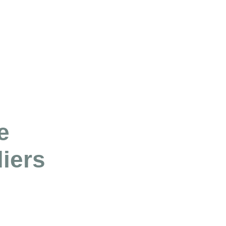
e
iers