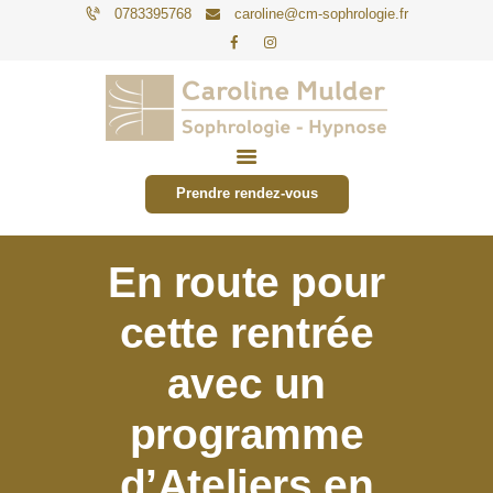
0783395768
caroline@cm-sophrologie.fr
PARTICULIERS
ENTREPRISES
Prendre rendez-vous
TARIFS
ACTUALITÉS
En route pour
CONTACT
cette rentrée
avec un
programme
d’Ateliers en