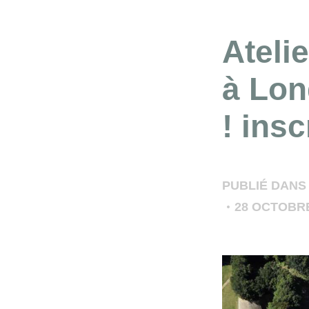
Atelie
à Lon
! ins
PUBLIÉ DANS
28 OCTOBRE