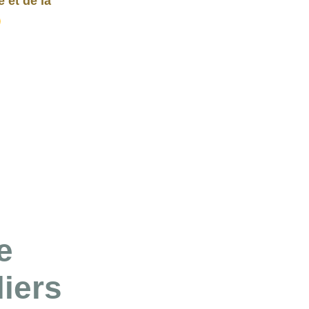
 et de la
e
iers