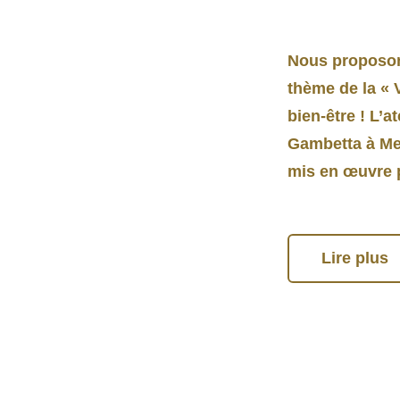
Nous proposon
thème de la « 
bien-être ! L’
Gambetta à Met
mis en œuvre p
Lire plus