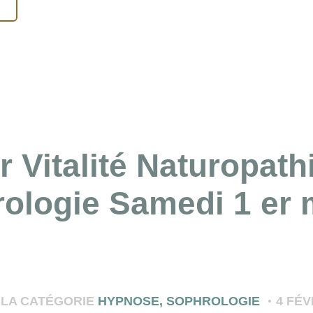
r Vitalité Naturopath
ologie Samedi 1 er 
 LA CATÉGORIE
HYPNOSE
,
SOPHROLOGIE
4 FÉV