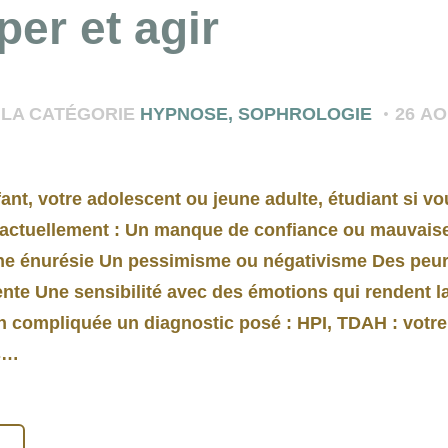
per et agir
 LA CATÉGORIE
HYPNOSE
,
SOPHROLOGIE
26 AO
fant, votre adolescent ou jeune adulte, étudiant si v
s actuellement : Un manque de confiance ou mauvaise
ne énurésie Un pessimisme ou négativisme Des peur
ente Une sensibilité avec des émotions qui rendent l
compliquée un diagnostic posé : HPI, TDAH : votre
ls…