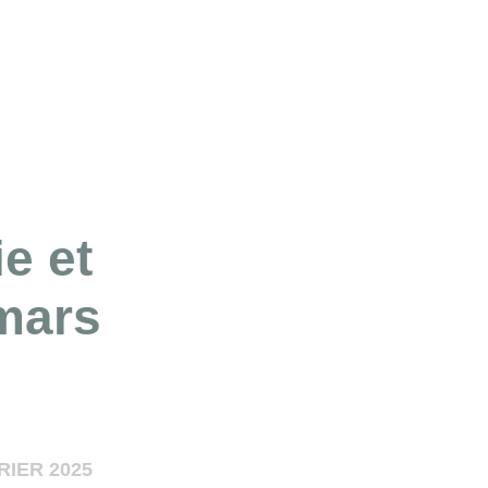
ie et
mars
RIER 2025