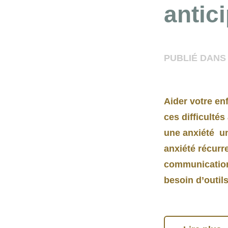
antici
PUBLIÉ DANS
Aider votre en
ces difficulté
une anxiété u
anxiété récurr
communication 
besoin d’outi