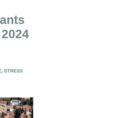
dants
 2024
E
,
STRESS