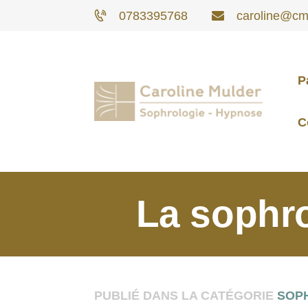
0783395768
caroline@cm-
P
C
La sophro
PUBLIÉ DANS LA CATÉGORIE
SOP