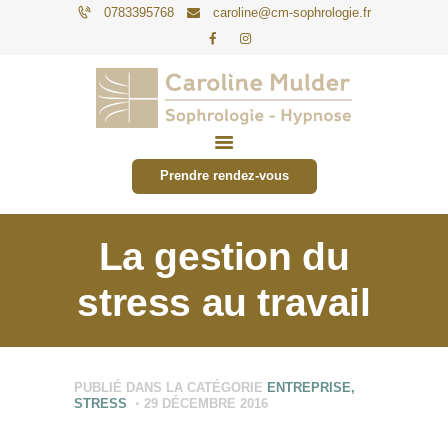
0783395768
caroline@cm-sophrologie.fr
PARTICULIERS
ENTREPRISES
Prendre rendez-vous
TARIFS
ACTUALITÉS
La gestion du
CONTACT
stress au travail
PUBLIÉ DANS LA CATÉGORIE
ENTREPRISE
,
STRESS
29 DÉCEMBRE 2016