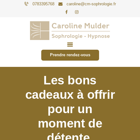
0783395768
caroline@cm-sophrologie.fr
PARTICULIERS
ENTREPRISES
Prendre rendez-vous
TARIFS
ACTUALITÉS
Les bons
CONTACT
cadeaux à offrir
pour un
moment de
détente.