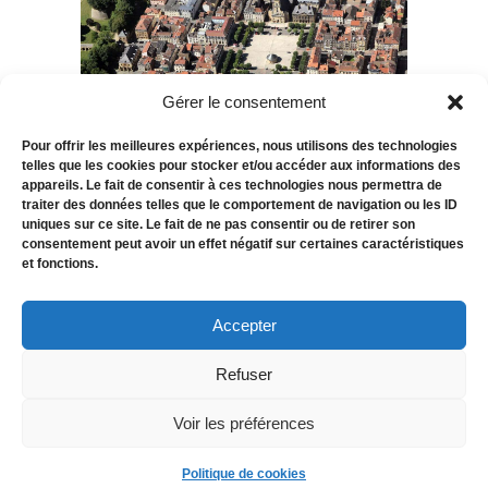
Gérer le consentement
Pour offrir les meilleures expériences, nous utilisons des technologies
telles que les cookies pour stocker et/ou accéder aux informations des
appareils. Le fait de consentir à ces technologies nous permettra de
traiter des données telles que le comportement de navigation ou les ID
Vous êtes aidant car vous accompagnez un
uniques sur ce site. Le fait de ne pas consentir ou de retirer son
proche au quotidien. Ces Ateliers vous
consentement peut avoir un effet négatif sur certaines caractéristiques
et fonctions.
permettent de prendre un peu de telmps pour
vous. Au programme, de la Sophrologie, de la
gestion du stress et du sommeil, de l’art-
Accepter
thérapie et de la cuisine. Inscrivez-vous sur le
lien suivant : inscriptions@mfge.fr
Refuser
Voir les préférences
Lire plus
Politique de cookies