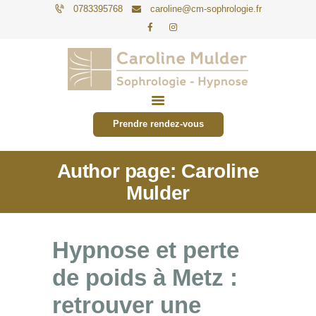
0783395768
caroline@cm-sophrologie.fr
PARTICULIERS
ENTREPRISES
Prendre rendez-vous
TARIFS
Author page: Caroline
ACTUALITÉS
Mulder
CONTACT
Hypnose et perte
de poids à Metz :
retrouver une