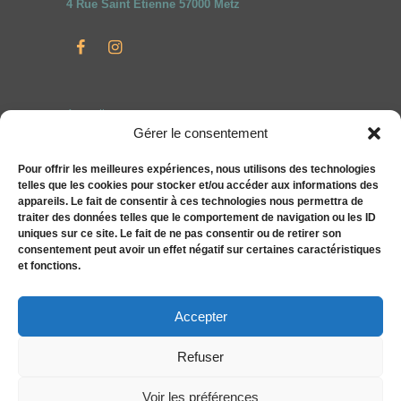
4 Rue Saint Etienne 57000 Metz
Accueil
Gérer le consentement
Particuliers
Entreprises
Pour offrir les meilleures expériences, nous utilisons des technologies
telles que les cookies pour stocker et/ou accéder aux informations des
Compléments alimentaires bien-être S&You
appareils. Le fait de consentir à ces technologies nous permettra de
Actualités
traiter des données telles que le comportement de navigation ou les ID
uniques sur ce site. Le fait de ne pas consentir ou de retirer son
Tarifs
consentement peut avoir un effet négatif sur certaines caractéristiques
Contact
et fonctions.
Politique de cookies (UE)
Accepter
Refuser
Voir les préférences