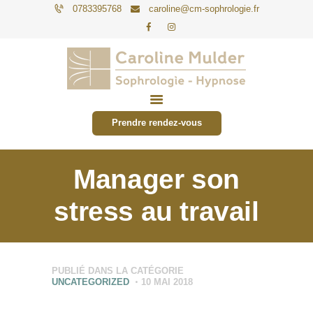
0783395768
caroline@cm-sophrologie.fr
PARTICULIERS
ENTREPRISES
Prendre rendez-vous
TARIFS
ACTUALITÉS
Manager son
CONTACT
stress au travail
PUBLIÉ DANS LA CATÉGORIE
UNCATEGORIZED
10 MAI 2018